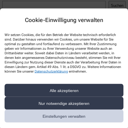
Suchen
Recent Posts
Cookie-Einwilligung verwalten
Hello world!
Wir setzen Cookies, die für den Betrieb der Website technisch erforderlich
Recent Comments
sind. Darüber hinaus verwenden wir Cookies, um unsere Website für Sie
optimal zu gestalten und fortlaufend zu verbessern. Mit Ihrer Zustimmung
geben wir Informationen zu Ihrer Verwendung unserer Website auch an
A WordPress Commenter
zu
Hello world!
Drittanbieter weiter. Soweit dabei Daten in Ländern verarbeitet werden, in
denen kein angemessenes Datenschutzniveau besteht, stimmen Sie mit Ihrer
Einwilligung zur Nutzung dieser Dienste auch der Verarbeitung Ihrer Daten in
diesen Ländern gem. Artikel 49 Abs. 1 lit. a DSGVO zu. Weitere Informationen
können Sie unserer
Datenschutzerklärung
entnehmen.
Kontakt
Alle akzeptieren
Kreuz Apotheke
Kreuzbergstraße 10
,
42899
Remscheid
Nur notwendige akzeptieren
+49-2191/694700
Einstellungen verwalten
+49-2191/6947010
info@apokreuz.de